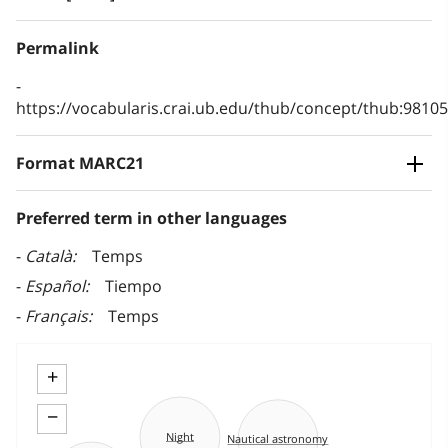
Permalink
https://vocabularis.crai.ub.edu/thub/concept/thub:981
Format MARC21
Preferred term in other languages
Català
Temps
Español
Tiempo
Français
Temps
+
−
Night
Nautical astronomy