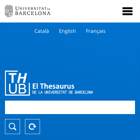
Català
English
Français