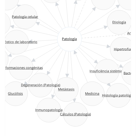
Patología celular
Etiología
ck
Anato
Patología
agnóstico de laboratorio
Hipertrofia
es
Malformaciones congénitas
Insuficiència sistèmica
Bacteri
Degeneración (Patología)
Metástasis
Medicina
Glucólisis
Histología patológica
Inmunopatología
Cálculos (Patología)