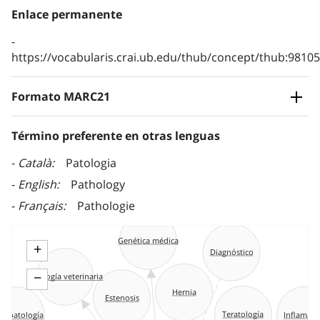
Enlace permanente
https://vocabularis.crai.ub.edu/thub/concept/thub:981
Formato MARC21
Término preferente en otras lenguas
Català
Patologia
English
Pathology
Français
Pathologie
Genética médica
+
Diagnóstico
−
Patología veterinaria
Hernia
Estenosis
eopatología
Teratología
Inflamac