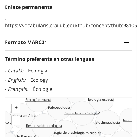
Enlace permanente
https://vocabularis.crai.ub.edu/thub/concept/thub:981
Formato MARC21
Término preferente en otras lenguas
Català
Ecologia
English
Ecology
Français
Écologie
Biocenosis
Ecología urbana
Ecología espacial
+
Paleoecología
Depredación (Biología)
Ecología acuática
−
Natural
Bioclimatología
Restauración ecológica
(ecología)
Ecología de praderas
Ecología microbiana
Premio Ramon Margalef