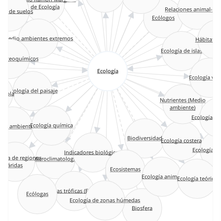
Su
de Ecología
Relaciones animal-pl
ogía de suelos
Ecólogos
Hábitat (Ec
Medio ambientes extremos
iogeoquímicos
Ecología de islas
s
Ecología
Ecología ve
Ecología del paisaje
rícola
Nutrientes (Medio
ambiente)
Ecología de 
Ecología química
edio ambiente
es
Biodiversidad
Ecología costera
Indicadores biológicos
Ecología
Microclimatología
ía de regiones
áridas
Ecosistemas
Ecología animal
Ecología teórica
Cadenas tróficas (Ecología)
Ecólogas
Ecología de zonas húmedas
Biosfera