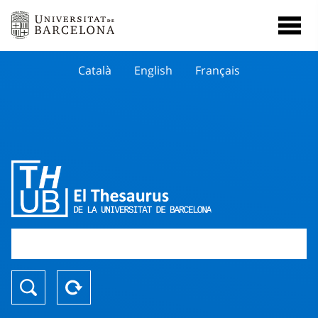
Català
English
Français