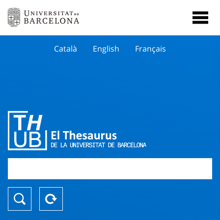
Català
English
Français