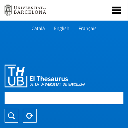
Català
English
Français