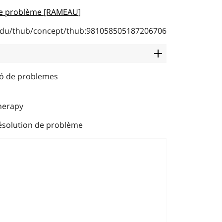
 de problème [RAMEAU]
b.edu/thub/concept/thub:981058505187206706
ió de problemes
herapy
résolution de problème