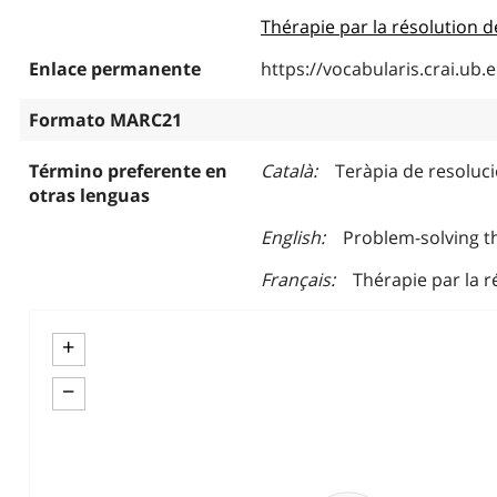
Thérapie par la résolution
Enlace permanente
https://vocabularis.crai.u
Formato MARC21
Término preferente en
Català
Teràpia de resoluc
otras lenguas
English
Problem-solving t
Français
Thérapie par la 
+
−