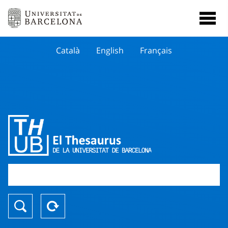
Català
English
Français