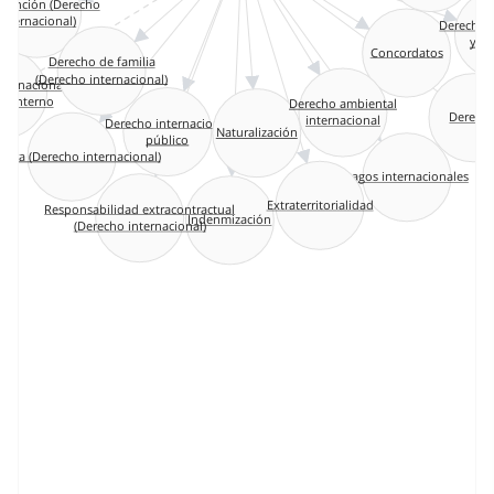
rvención (Derecho
internacional)
Derecho 
y c
Concordatos
Derecho de familia
(Derecho internacional)
ternacional
o interno
Derecho ambiental
Derech
internacional
Derecho internacional
Naturalización
público
tura (Derecho internacional)
Lagos internacionales
Extraterritorialidad
Responsabilidad extracontractual
Indenmización
(Derecho internacional)