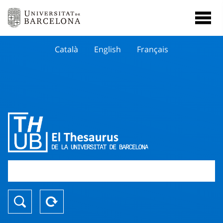
Català
English
Français