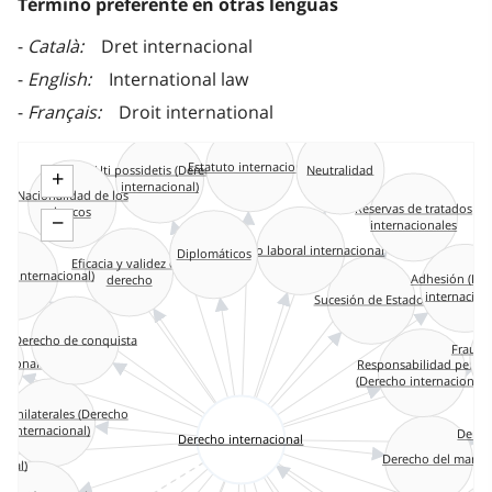
Término preferente en otras lenguas
Català
Dret internacional
English
International law
Français
Droit international
Estatuto internacional
Neutralidad
Uti possidetis (Derecho
+
internacional)
Nacionalidad de los
Reservas de tratados
barcos
−
internacionales
Derecho laboral internacional
Diplomáticos
Eficacia y validez del
al internacional)
Adhesión (De
derecho
internacion
Sucesión de Estados
Derecho de conquista
Fraude
acionales
Responsabilidad penal
in
(Derecho internacional)
s unilaterales (Derecho
internacional)
Derec
Derecho internacional
nos
Derecho del mar
onal)