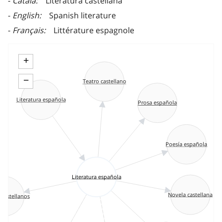
Català
Literatura castellana
English
Spanish literature
Français
Littérature espagnole
+
−
Teatro castellano
Literatura española
Prosa española
Poesía española
Literatura española
Novela castellana
 castellanos