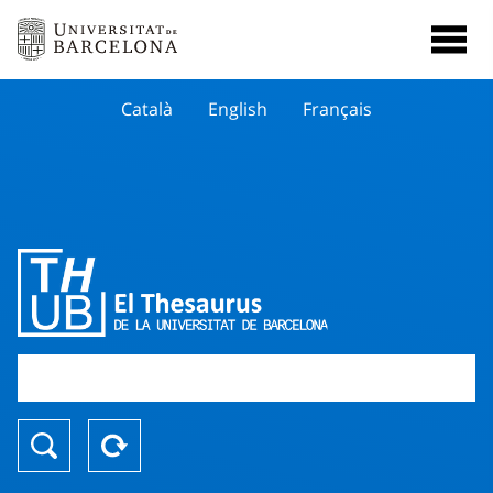
Català
English
Français