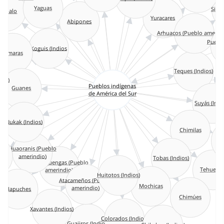
Siri
lapalo
Yaguas
Yuracares
Abipones
Arhuacos (Pueblo amerin
Puebl
Aimaras
de
Koguis (Indios
Teques (Indios)
ios)
Guanes
Pueblos indígenas
de América del Sur
Suyás (Ind
Nukak (Indios)
Chimilas
M
Huaoranis (Pueblo
amerindio)
Tobas (Indios)
Machiguengas (Pueblo
Huitotos (Indios)
amerindio)
Tehueltx
Atacameños (Pueblo
Mochicas
Mapuches
amerindio)
Chimúes
Xavantes (Indios)
Colorados (Indios)