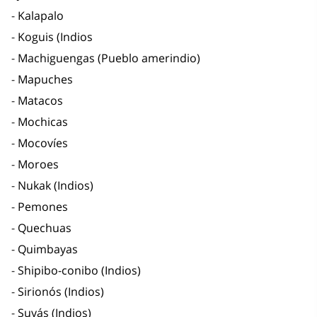
Kalapalo
Koguis (Indios
Machiguengas (Pueblo amerindio)
Mapuches
Matacos
Mochicas
Mocovíes
Moroes
Nukak (Indios)
Pemones
Quechuas
Quimbayas
Shipibo-conibo (Indios)
Sirionós (Indios)
Suyás (Indios)