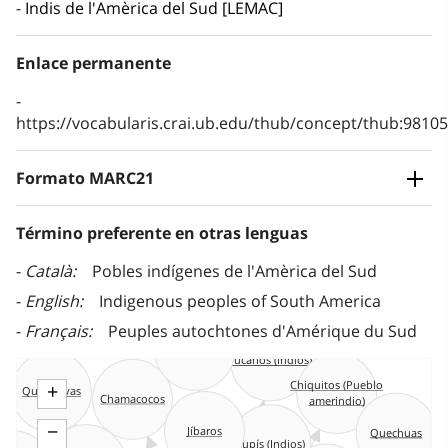
Indis de l'Amèrica del Sud [LEMAC]
Enlace permanente
https://vocabularis.crai.ub.edu/thub/concept/thub:981
Formato MARC21
Término preferente en otras lenguas
Català
Pobles indígenes de l'Amèrica del Sud
English
Indigenous peoples of South America
Français
Peuples autochtones d'Amérique du Sud
Guaraníes
Tucanos (Indios)
Chiquitos (Pueblo
+
Quimbayas
amerindio)
Chamacocos
Jíbaros
−
Quechuas
Tupís (Indios)