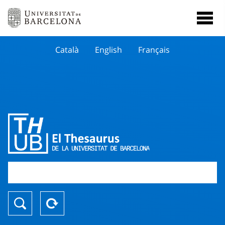
Català
English
Français