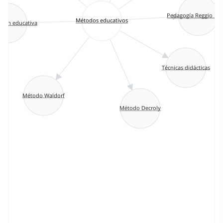
Pedagogía Reggio Emi
Métodos educativos
ación educativa
Técnicas didácticas
Método Waldorf
Método Decroly