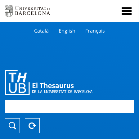
Català
English
Français