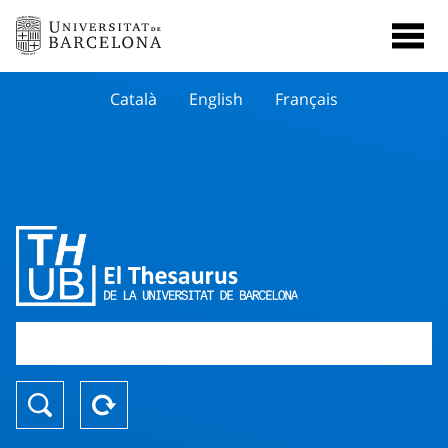
Català
English
Français