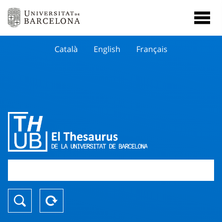
Català
English
Français