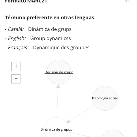
Formato MARC21
Término preferente en otras lenguas
Català
Dinàmica de grups
English
Group dynamicss
Français
Dynamique des groupes
+
Decisión de grupo
−
Psicología social
Dinámica de grupos