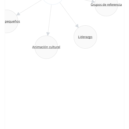
Grupos de referencia
pos pequeños
Liderazgo
Animación cultural