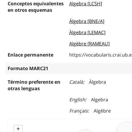
Conceptos equivalentes
Algebra [LCSH]
en otros esquemas
Álgebra [BNE/A]
Àlgebra [LEMAC]
Algèbre [RAMEAU]
Enlace permanente
https://vocabularis.crai.u
Formato MARC21
Término preferente en
Català
Àlgebra
otras lenguas
English
Algebra
Français
Algèbre
+
Análisis mat