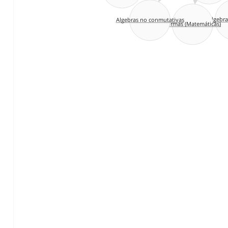
Álgebr
Algebras no conmutativas
Formas (Matemáticas)