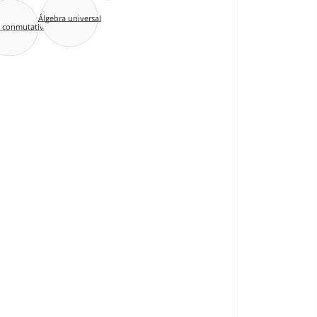
Álgebra universal
a conmutativa