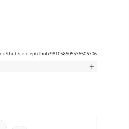
b.edu/thub/concept/thub:981058505536506706
emático