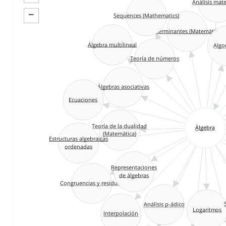
−
Sequences (Mathematics)
Determinantes (Matemáticas)
Algo
Álgebra multilineal
Teoría de números
Álgebras asociativas
Ecuaciones
Teoría de la dualidad
Álgebra
(Matemática)
Estructuras algebraicas
ordenadas
Representaciones
de álgebras
Congruencias y residuos
Análisis p-ádico
Logaritmos
Interpolación