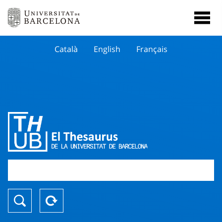
Català
English
Français