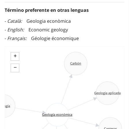
Término preferente en otras lenguas
Català
Geologia econòmica
English
Economic geology
Français
Géologie économique
+
Carbón
−
Geología aplicada
eología
Geología económica
Canteras