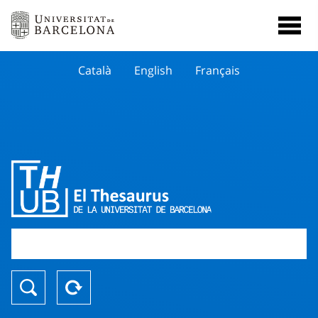
Català
English
Français