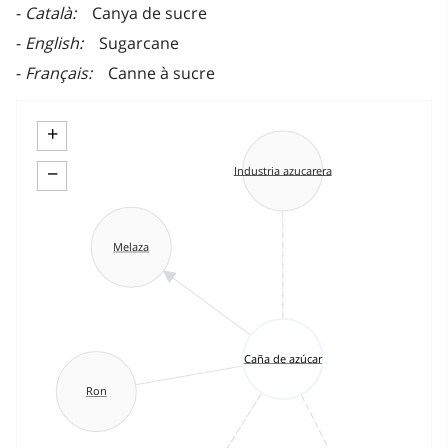
Català
Canya de sucre
English
Sugarcane
Français
Canne à sucre
+
−
Industria azucarera
Melaza
Caña de azúcar
Ron