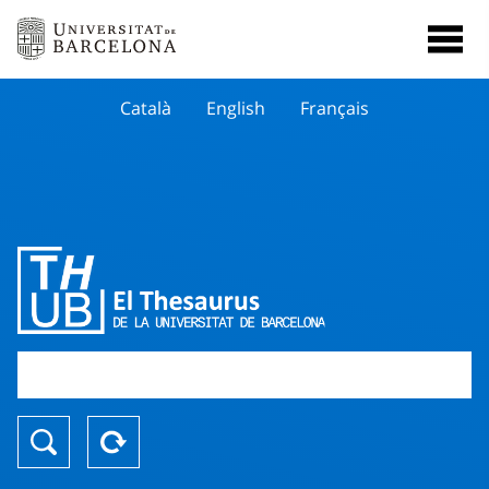
Català
English
Français