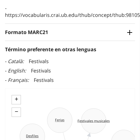
https://vocabularis.crai.ub.edu/thub/concept/thub:981
Formato MARC21
Término preferente en otras lenguas
Català
Festivals
English
Festivals
Français
Festivals
+
−
Ferias
Festivales musicales
Desfiles