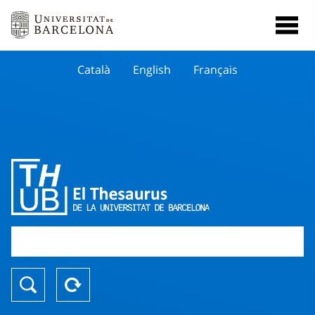
Català
English
Français