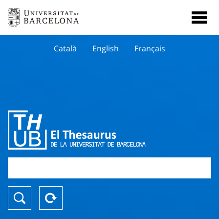
Català
English
Français