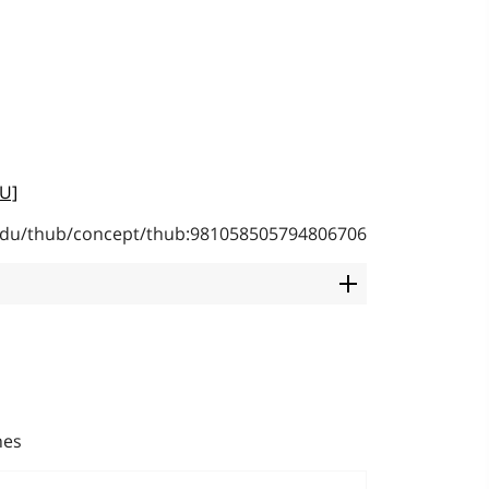
U]
b.edu/thub/concept/thub:981058505794806706
nes