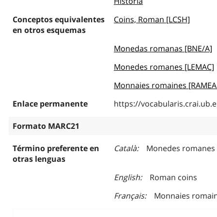
Historia
Conceptos equivalentes
Coins, Roman [LCSH]
en otros esquemas
Monedas romanas [BNE/A]
Monedes romanes [LEMAC]
Monnaies romaines [RAMEA
Enlace permanente
https://vocabularis.crai.u
Formato MARC21
Término preferente en
Català
Monedes romanes
otras lenguas
English
Roman coins
Français
Monnaies romai