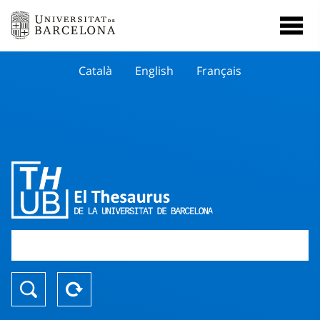
Català
English
Français