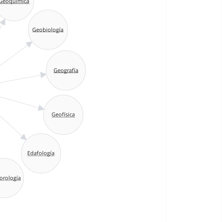
Geoquímica
Geobiología
Geografía
Geofísica
Edafología
orología