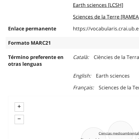
Earth sciences [LCSH]
Sciences de la Terre [RAME
Enlace permanente
https://vocabularis.crai.u
Formato MARC21
Término preferente en
Català
Ciències de la Terr
otras lenguas
English
Earth sciences
Français
Sciences de la Te
+
−
Ciencias medioambiental