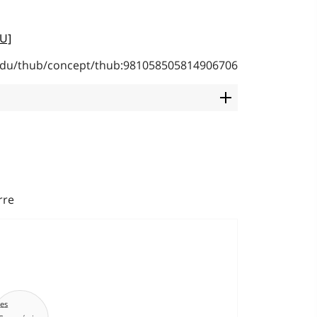
AU]
b.edu/thub/concept/thub:981058505814906706
a
rre
es