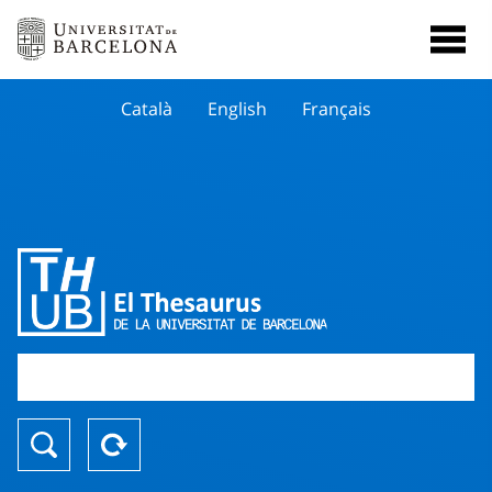
Català
English
Français