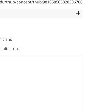
b.edu/thub/concept/thub:981058505828306706
nicians
rchitecture