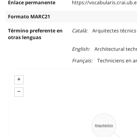
Enlace permanente
https://vocabularis.crai.u
Formato MARC21
Término preferente en
Català
Arquitectes tècnics
otras lenguas
English
Architectural tech
Français
Techniciens en a
+
−
Arquitectos