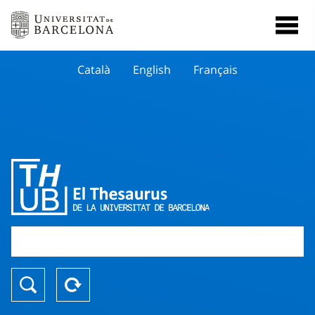
Català
English
Français