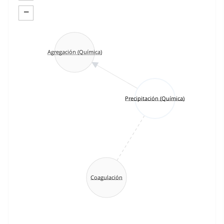
−
Agregación (Química)
Precipitación (Química)
Coagulación