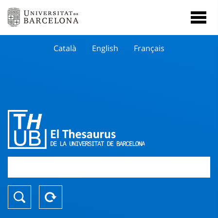
Català
English
Français