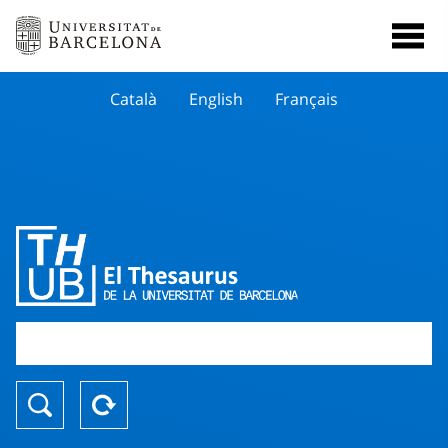
Català
English
Français