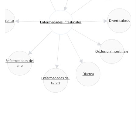
Diverticulosis
eñimiento
Enfermedades intestinales
Occlusion intestinale
Enfermedades del
ano
Diarrea
Enfermedades del
colon