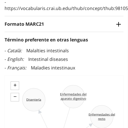
https://vocabularis.crai.ub.edu/thub/concept/thub:981
Formato MARC21
Término preferente en otras lenguas
Català
Malalties intestinals
English
Intestinal diseases
Français
Maladies intestinaux
+
Enfermedades del
−
aparato digestivo
Disentería
Enfermedades del
recto