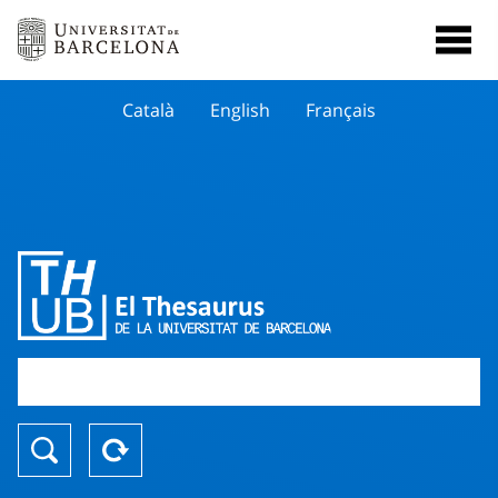
Català
English
Français