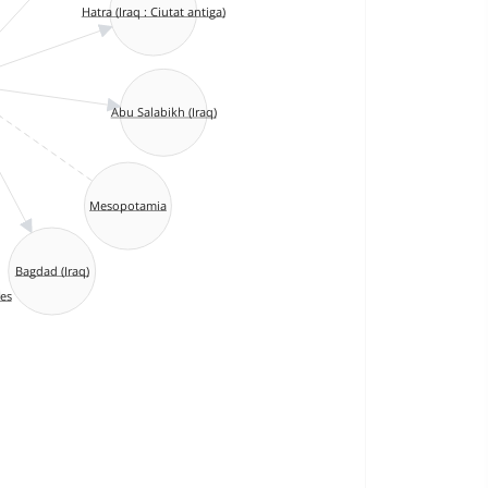
Hatra (Iraq : Ciutat antiga)
Abu Salabikh (Iraq)
Mesopotamia
Bagdad (Iraq)
es