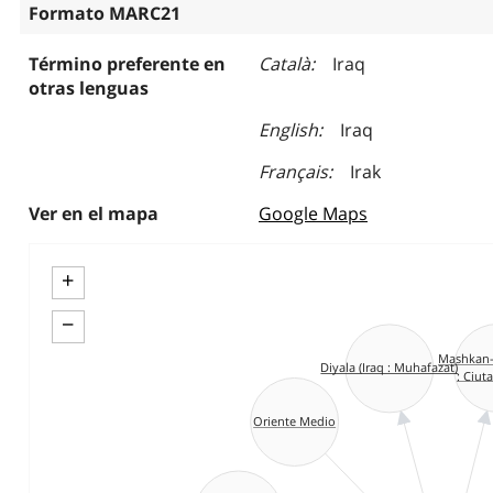
Formato MARC21
Término preferente en
Català
Iraq
otras lenguas
English
Iraq
Français
Irak
Ver en el mapa
Google Maps
+
−
Mashkan-s
Diyala (Iraq : Muhafazat)
: Ciuta
Oriente Medio