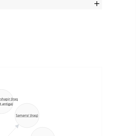
hapir (Iraq
t antiga)
Samarra' (Iraq)