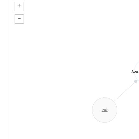
+
−
Abu 
Irak