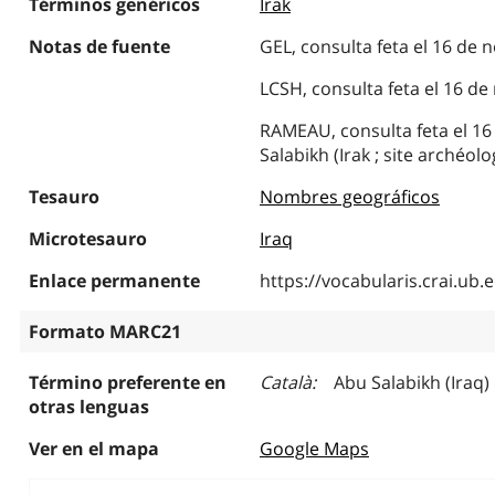
Términos genéricos
Irak
Notas de fuente
GEL, consulta feta el 16 de 
LCSH, consulta feta el 16 d
RAMEAU, consulta feta el 16
Salabikh (Irak ; site archéolo
Tesauro
Nombres geográficos
Microtesauro
Iraq
Enlace permanente
https://vocabularis.crai.u
Formato MARC21
Término preferente en
Català
Abu Salabikh (Iraq)
otras lenguas
Ver en el mapa
Google Maps