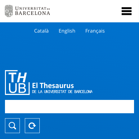
Català
English
Français