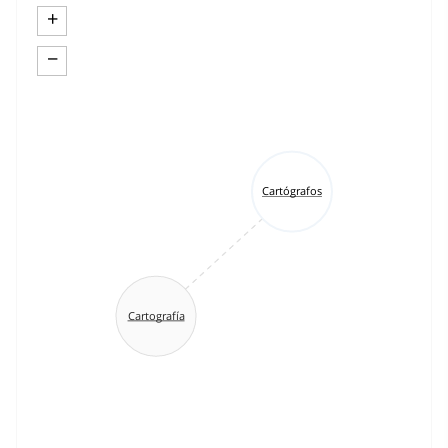
+
−
Cartógrafos
Cartografía