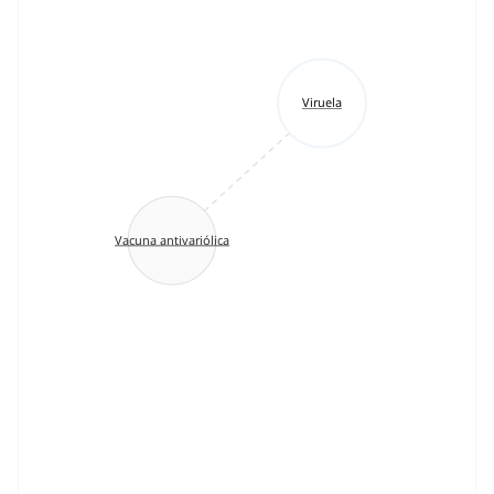
Viruela
Vacuna antivariólica