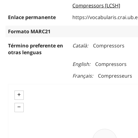
Compressors [LCSH]
Enlace permanente
https://vocabularis.crai.u
Formato MARC21
Término preferente en
Català
Compressors
otras lenguas
English
Compressors
Français
Compresseurs
+
−