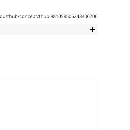
b.edu/thub/concept/thub:981058506243406706