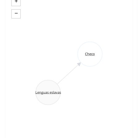
+
−
Checo
Lenguas eslavas