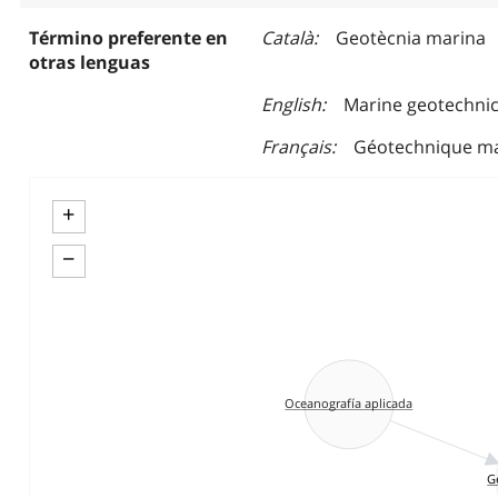
Término preferente en
Català
Geotècnia marina
otras lenguas
English
Marine geotechni
Français
Géotechnique m
+
−
Oceanografía aplicada
G