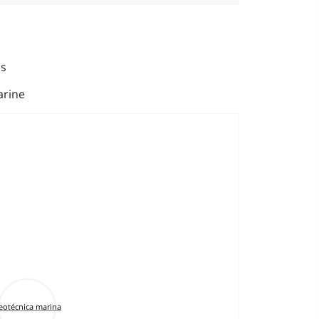
cs
arine
eotécnica marina