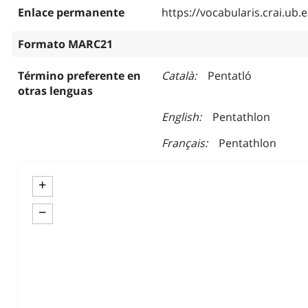
Enlace permanente
https://vocabularis.crai.u
Formato MARC21
Término preferente en
Català
Pentatló
otras lenguas
English
Pentathlon
Français
Pentathlon
+
−