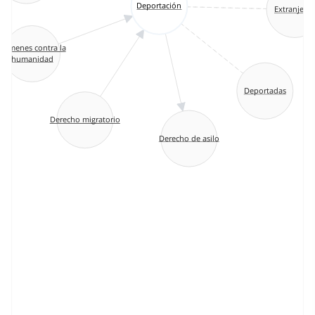
Deportación
Extranjero
Crímenes contra la
humanidad
Deportadas
Derecho migratorio
Derecho de asilo