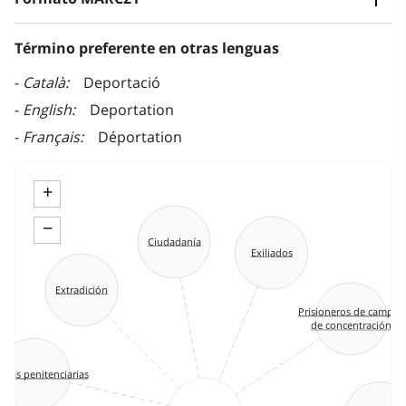
Término preferente en otras lenguas
Català
Deportació
English
Deportation
Français
Déportation
+
−
Ciudadanía
Exiliados
Extradición
Prisioneros de campos
de concentración
nias penitenciarias