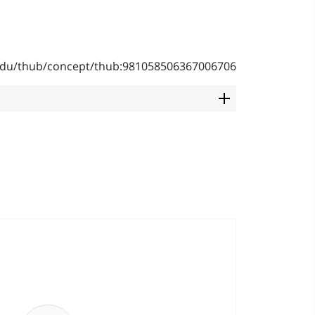
b.edu/thub/concept/thub:981058506367006706