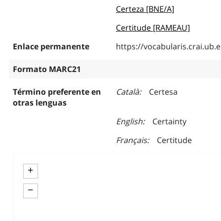
Certeza [BNE/A]
Certitude [RAMEAU]
Enlace permanente
https://vocabularis.crai.u
Formato MARC21
Término preferente en
Català
Certesa
otras lenguas
English
Certainty
Français
Certitude
+
−