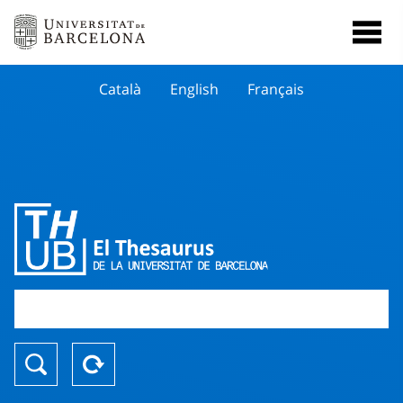
Català
English
Français