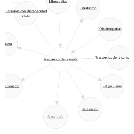
Minusvalías
Estrabismo
Personas con discapacidad
visual
Oftalmopatías
Ceguera
Trastornos de la comuni
Trastornos de la visión
Daltonismo
Fatiga visual
Baja visión
Ambliopía