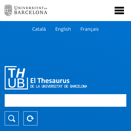
Català
English
Français