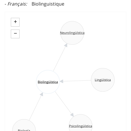
Français
Biolinguistique
+
−
Neurolingüística
Lingüística
Biolingüística
Psicolingüística
Biología