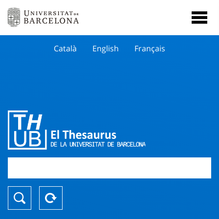
Català
English
Français