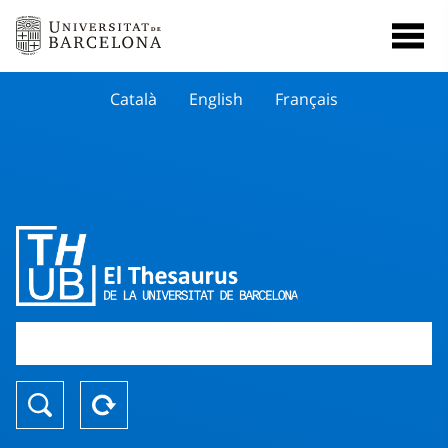
Català
English
Français