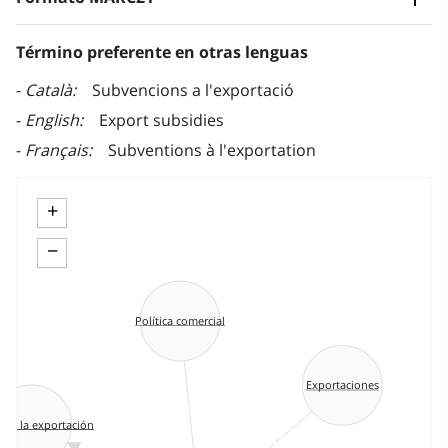
Término preferente en otras lenguas
Català
Subvencions a l'exportació
English
Export subsidies
Français
Subventions à l'exportation
+
−
Política comercial
Exportaciones
to a la exportación