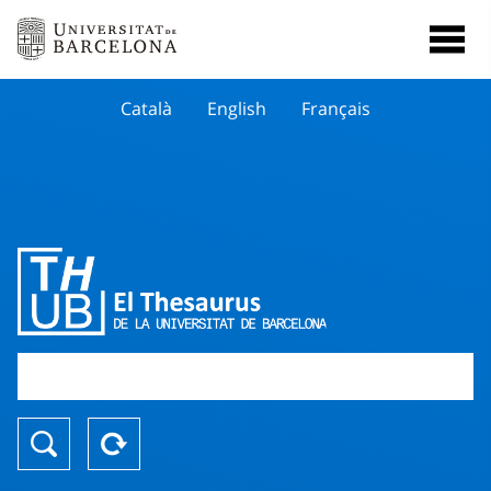
Català
English
Français