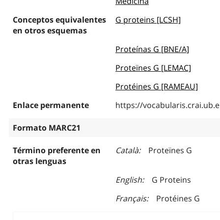
Medicina
Conceptos equivalentes
G proteins [LCSH]
en otros esquemas
Proteínas G [BNE/A]
Proteïnes G [LEMAC]
Protéines G [RAMEAU]
Enlace permanente
https://vocabularis.crai.u
Formato MARC21
Término preferente en
Català
Proteïnes G
otras lenguas
English
G Proteins
Français
Protéines G