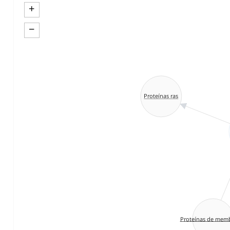
+
−
Proteínas ras
Proteínas de mem