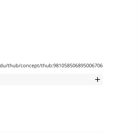
b.edu/thub/concept/thub:981058506895006706