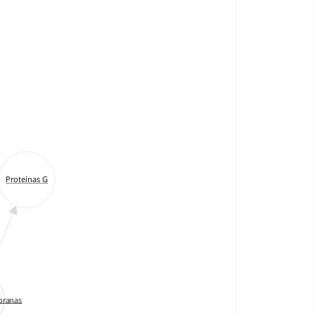
Proteínas G
branas