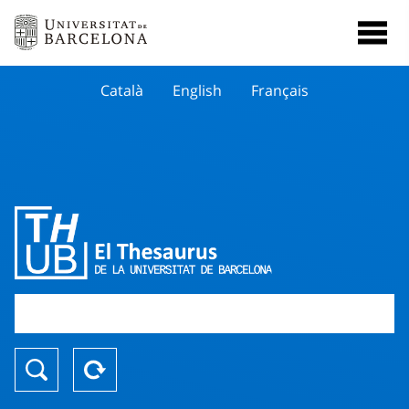
Català
English
Français