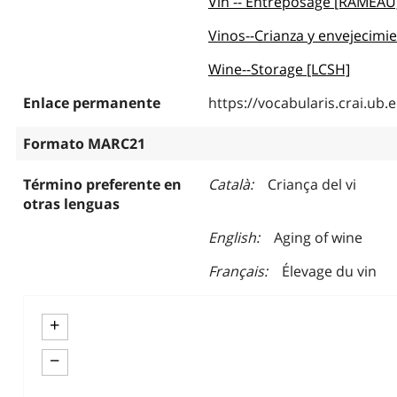
Vin -- Entreposage [RAMEAU
Vinos--Crianza y envejecimi
Wine--Storage [LCSH]
Enlace permanente
https://vocabularis.crai.u
Formato MARC21
Término preferente en
Català
Criança del vi
otras lenguas
English
Aging of wine
Français
Élevage du vin
+
−