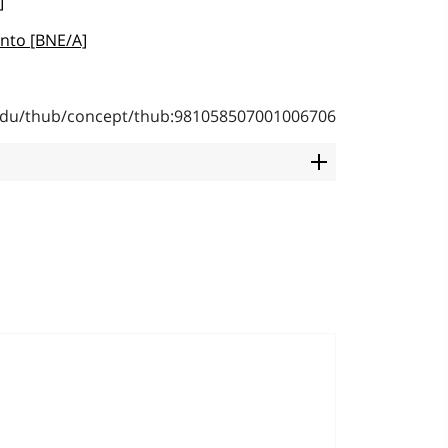
]
ento [BNE/A]
b.edu/thub/concept/thub:981058507001006706