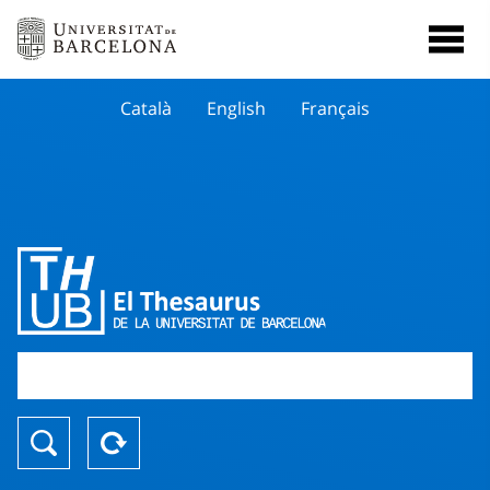
Català
English
Français